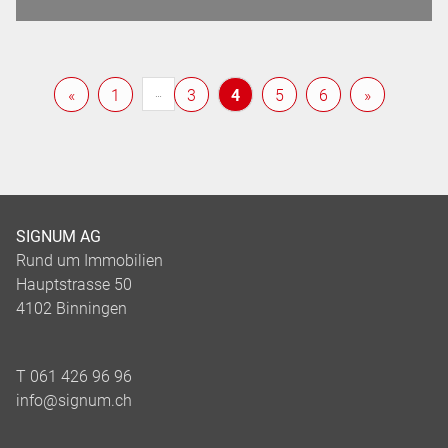
«
1
3
4
5
6
»
…
SIGNUM AG
Rund um Immobilien
Hauptstrasse 50
4102 Binningen
T 061 426 96 96
info@signum.ch